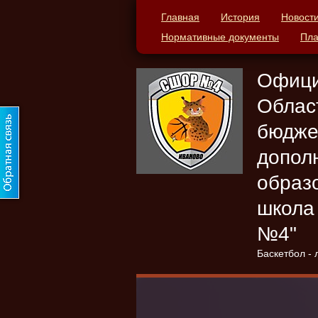
Главная
История
Новост
Нормативные документы
Пла
Офици
Облас
бюдже
допол
образ
школа
№4"
Баскетбол - 