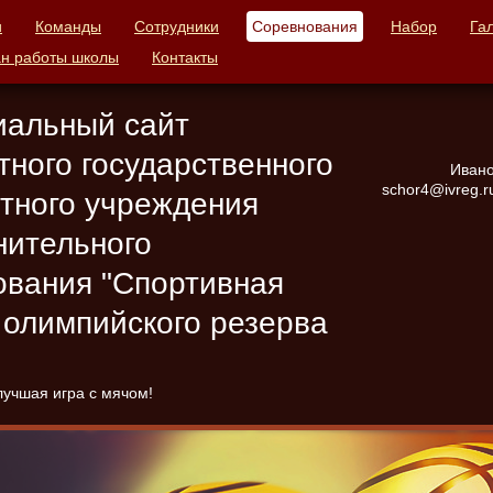
и
Команды
Сотрудники
Соревнования
Набор
Га
н работы школы
Контакты
альный сайт
тного государственного
Ивано
schor4@ivreg.ru
тного учреждения
нительного
ования "Спортивная
 олимпийского резерва
лучшая игра с мячом!