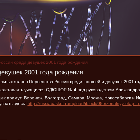
России среди девушек 2001 года рождения
девушек 2001 года рождения
ьных этапов Первенства России среди юношей и девушек 2001 го
редставлять учащиеся СДЮШОР № 4 под руководством Александра
ек примут Воронеж, Волгоград, Самара, Москва, Новосибирск и И
узнать здесь:
http://russiabasket.ru/upload/iblock/08e/zonalnyy-etap