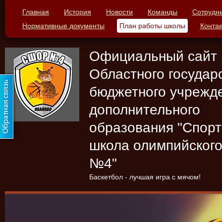
Главная
История
Новости
Команды
Сотрудн
Нормативные документы
План работы школы
Конта
Официальный сайт
Областного государ
бюджетного учрежд
дополнительного
образования "Спор
школа олимпийского
№4"
Баскетбол - лучшая игра с мячом!