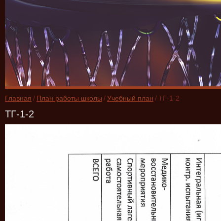
Главная
/
План работы школы
/
Учебный план
/
ТГ-1-2
ТГ-1-2