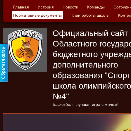
Главная
История
Новости
Команды
Сотрудн
Нормативные документы
План работы школы
Конта
Официальный сайт
Областного государ
бюджетного учрежд
дополнительного
образования "Спор
школа олимпийского
№4"
Баскетбол - лучшая игра с мячом!