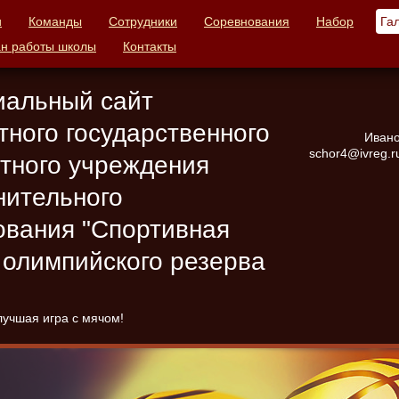
и
Команды
Сотрудники
Соревнования
Набор
Га
н работы школы
Контакты
альный сайт
тного государственного
Ивано
schor4@ivreg.ru
тного учреждения
нительного
ования "Спортивная
 олимпийского резерва
лучшая игра с мячом!