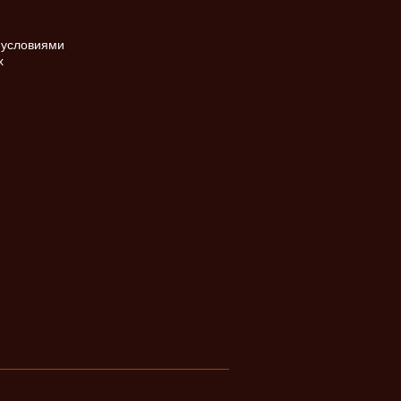
 условиями
х