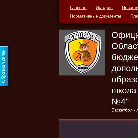
Главная
История
Новост
Нормативные документы
Пла
Офици
Облас
бюдже
допол
образ
школа
№4"
Баскетбол - 