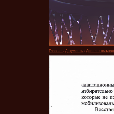
Главная
/
Документы
/
Дополнительная 