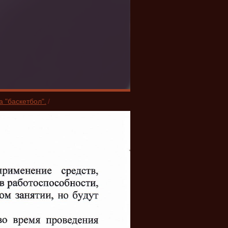
 "баскетбол".
/