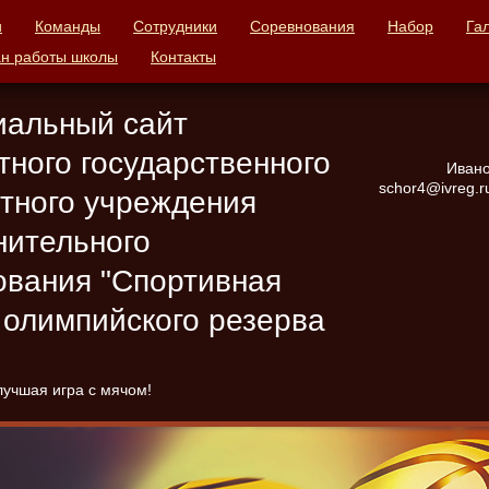
и
Команды
Сотрудники
Соревнования
Набор
Га
н работы школы
Контакты
альный сайт
тного государственного
Ивано
schor4@ivreg.ru
тного учреждения
нительного
ования "Спортивная
 олимпийского резерва
лучшая игра с мячом!