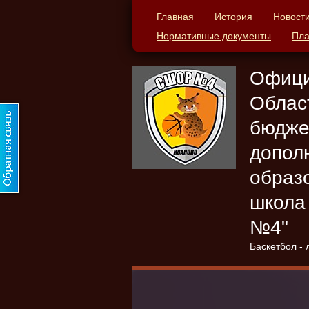
Главная
История
Новост
Нормативные документы
Пла
Офици
Облас
бюдже
допол
образ
школа
№4"
Баскетбол - 