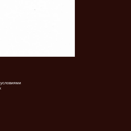
 условиями
х