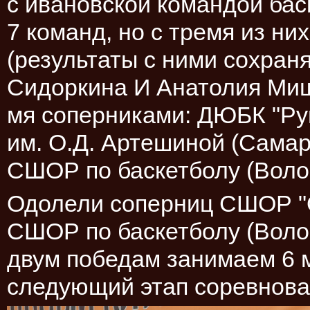
с ивановской командой бас
7 команд, но с тремя из ни
(результаты с ними сохраня
Сидоркина И Анатолия Мишу
мя соперниками: ДЮБК "Ру
им. О.Д. Артешиной (Сама
СШОР по баскетболу (Волог
Одолели соперниц СШОР "О
СШОР по баскетболу (Волог
двум победам занимаем 6 м
следующий этап соревнован